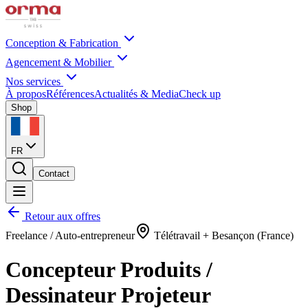
Conception & Fabrication
Agencement & Mobilier
Nos services
À propos
Références
Actualités & Media
Check up
Shop
FR
Contact
Retour aux offres
Freelance / Auto-entrepreneur
Télétravail + Besançon (France)
Concepteur Produits /
Dessinateur Projeteur