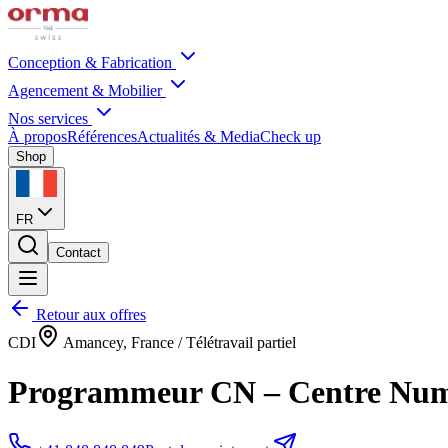
Conception & Fabrication
Agencement & Mobilier
Nos services
À propos
Références
Actualités & Media
Check up
Shop
FR
Contact
Retour aux offres
CDI
Amancey, France / Télétravail partiel
Programmeur CN – Centre Num